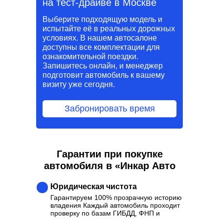
на тест-драйве в Москве
Выберите подходящую модель и
испытайте её в реальных дорожных
условиях. В нашем автосалоне
доступны все комплектации для
ознакомительной поездки.
Запишитесь онлайн, и менеджер
подготовит автомобиль к вашему
визиту уже сегодня.
Забронировать время
Гарантии при покупке
автомобиля в «Инкар Авто
Юридическая чистота
Гарантируем 100% прозрачную историю
владения Каждый автомобиль проходит
проверку по базам ГИБДД, ФНП и