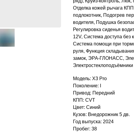
ряд), Круиз-контроль, Люк
Отделка кожей рычага КПП
подлокотник, Подогрев пе
водителя, Подушка безопас
Регулировка сиденья водит
12V, Система доступа без 
Система помощи при тормо
руля, Функция складывани
замок, ЭРА-ГЛОНАСС, Элек
Электростеклоподъёмники 
Модель: X3 Pro
Поколение: I
Привод: Передний
КПП: CVT
Цвет: Синий
Кузов: Внедорожник 5 дв.
Год выпуска: 2024
Пробег: 38