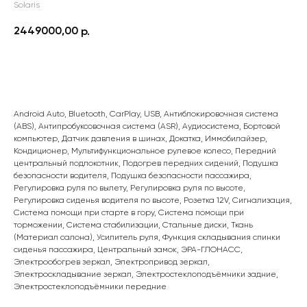
Solaris
2449000,00
р.
ПОДРОБНЕЕ
Android Auto, Bluetooth, CarPlay, USB, Антиблокировочная система
(ABS), Антипробуксовочная система (ASR), Аудиосистема, Бортовой
компьютер, Датчик давления в шинах, Докатка, Иммобилайзер,
Кондиционер, Мультифункциональное рулевое колесо, Передний
центральный подлокотник, Подогрев передних сидений, Подушка
безопасности водителя, Подушка безопасности пассажира,
Регулировка руля по вылету, Регулировка руля по высоте,
Регулировка сиденья водителя по высоте, Розетка 12V, Сигнализация,
Система помощи при старте в гору, Система помощи при
торможении, Система стабилизации, Стальные диски, Ткань
(Материал салона), Усилитель руля, Функция складывания спинки
сиденья пассажира, Центральный замок, ЭРА-ГЛОНАСС,
Электрообогрев зеркал, Электропривод зеркал,
Электроскладывание зеркал, Электростеклоподъёмники задние,
Электростеклоподъёмники передние