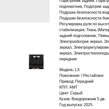
Парктроник задний, Паркт
подлокотник, Подогрев зад
Подушка безопасности вод
Подушки безопасности боко
Регулировка руля по высот
стабилизации, Ткань (Мате
задний подголовник, Тёмны
Электрообогрев зеркал, Эл
зеркал, Электрорегулиров
зеркал, Электростеклопод
передние
Модель: LX
Поколение: I Рестайлинг
Привод: Передний
КПП: AMT
Цвет: Серый
Кузов: Внедорожник 5 дв.
Год выпуска: 2025