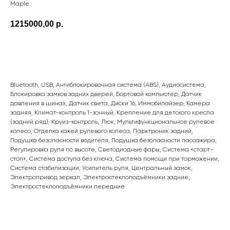
Maple
1215000,00
р.
ПОДРОБНЕЕ
Bluetooth, USB, Антиблокировочная система (ABS), Аудиосистема,
Блокировка замков задних дверей, Бортовой компьютер, Датчик
давления в шинах, Датчик света, Диски 16, Иммобилайзер, Камера
задняя, Климат-контроль 1-зонный, Крепление для детского кресла
(задний ряд), Круиз-контроль, Люк, Мультифункциональное рулевое
колесо, Отделка кожей рулевого колеса, Парктроник задний,
Подушка безопасности водителя, Подушка безопасности пассажира,
Регулировка руля по высоте, Светодиодные фары, Система «старт-
стоп», Система доступа без ключа, Система помощи при торможении,
Система стабилизации, Усилитель руля, Центральный замок,
Электропривод зеркал, Электростеклоподъёмники задние,
Электростеклоподъёмники передние