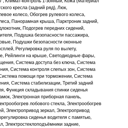
°, Климат-контроль 1-зонный, Кожа (Материал
ского кресла (задний ряд), Люк,
евое колесо, Обогрев рулевого колеса,
олеса, Панорамная крыша, Парктроник задний,
локотник, Подогрев передних сидений,
ителя, Подушка безопасности пассажира,
овые, Подушки безопасности оконные
сплей, Регулировка руля по вылету,
те, Рейлинги на крыше, Светодиодные фары,
щения, Система доступа без ключа, Система
ния, Система контроля слепых зон, Система
, Система помощи при торможении, Система
ния, Система стабилизации, Третий задний
ля, Функция складывания спинки сиденья
амок, Электронная приборная панель,
ектрообогрев лобового стекла, Электрообогрев
й, Электропривод зеркал, Электропривод
орегулировка сиденья водителя с памятью,
л, Электростеклоподъёмники задние,