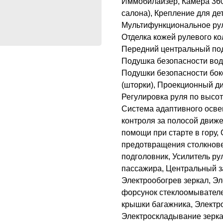
Иммобилайзер, Камера 360
салона), Крепление для дет
Мультифункциональное рул
Отделка кожей рулевого к
Передний центральный под
Подушка безопасности вод
Подушки безопасности бок
(шторки), Проекционный ди
Регулировка руля по высо
Система адаптивного осве
контроля за полосой движе
помощи при старте в гору
предотвращения столкнове
подголовник, Усилитель ру
пассажира, Центральный з
Электрообогрев зеркал, Эл
форсунок стеклоомывателе
крышки багажника, Электр
Электроскладывание зерка