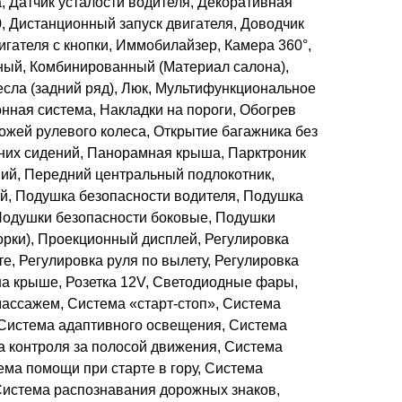
а, Датчик усталости водителя, Декоративная
0, Дистанционный запуск двигателя, Доводчик
вигателя с кнопки, Иммобилайзер, Камера 360°,
ный, Комбинированный (Материал салона),
есла (задний ряд), Люк, Мультифункциональное
нная система, Накладки на пороги, Обогрев
кожей рулевого колеса, Открытие багажника без
них сидений, Панорамная крыша, Парктроник
ний, Передний центральный подлокотник,
й, Подушка безопасности водителя, Подушка
Подушки безопасности боковые, Подушки
орки), Проекционный дисплей, Регулировка
е, Регулировка руля по вылету, Регулировка
на крыше, Розетка 12V, Светодиодные фары,
массажем, Система «старт-стоп», Система
 Система адаптивного освещения, Система
а контроля за полосой движения, Система
ема помощи при старте в гору, Система
истема распознавания дорожных знаков,