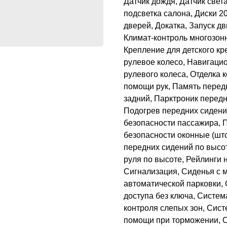
Датчик дождя, Датчик свет
подсветка салона, Диски 2
дверей, Докатка, Запуск д
Климат-контроль многозон
Крепление для детского кр
рулевое колесо, Навигацио
рулевого колеса, Отделка 
помощи рук, Память перед
задний, Парктроник перед
Подогрев передних сидени
безопасности пассажира, 
безопасности оконные (шт
передних сидений по высот
руля по высоте, Рейлинги 
Сигнализация, Сиденья с 
автоматической парковки,
доступа без ключа, Систем
контроля слепых зон, Сист
помощи при торможении, С