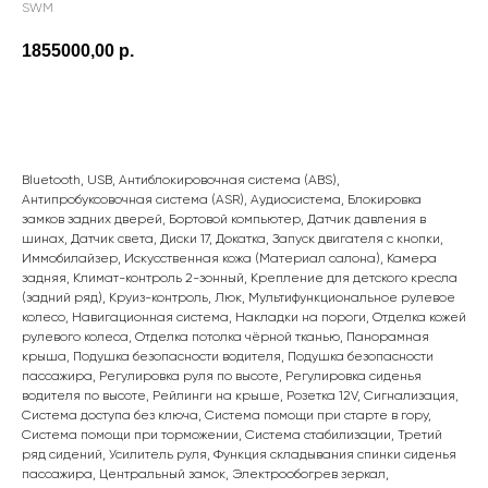
SWM
1855000,00
р.
ПОДРОБНЕЕ
Bluetooth, USB, Антиблокировочная система (ABS),
Антипробуксовочная система (ASR), Аудиосистема, Блокировка
замков задних дверей, Бортовой компьютер, Датчик давления в
шинах, Датчик света, Диски 17, Докатка, Запуск двигателя с кнопки,
Иммобилайзер, Искусственная кожа (Материал салона), Камера
задняя, Климат-контроль 2-зонный, Крепление для детского кресла
(задний ряд), Круиз-контроль, Люк, Мультифункциональное рулевое
колесо, Навигационная система, Накладки на пороги, Отделка кожей
рулевого колеса, Отделка потолка чёрной тканью, Панорамная
крыша, Подушка безопасности водителя, Подушка безопасности
пассажира, Регулировка руля по высоте, Регулировка сиденья
водителя по высоте, Рейлинги на крыше, Розетка 12V, Сигнализация,
Система доступа без ключа, Система помощи при старте в гору,
Система помощи при торможении, Система стабилизации, Третий
ряд сидений, Усилитель руля, Функция складывания спинки сиденья
пассажира, Центральный замок, Электрообогрев зеркал,