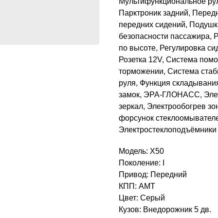
Мультифункциональное рул
Парктроник задний, Перед
передних сидений, Подушк
безопасности пассажира, Р
по высоте, Регулировка си
Розетка 12V, Система помо
торможении, Система стаби
руля, Функция складывани
замок, ЭРА-ГЛОНАСС, Элек
зеркал, Электрообогрев зо
форсунок стеклоомывателе
Электростеклоподъёмники 
Модель: X50
Поколение: I
Привод: Передний
КПП: AMT
Цвет: Серый
Кузов: Внедорожник 5 дв.