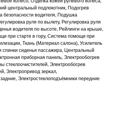
евое колесо, Отделка кожей рулевого колеса,
ний центральный подлокотник, Подогрев
а безопасности водителя, Подушка
егулировка руля по вылету, Регулировка руля
денья водителя по высоте, Рейлинги на крыше,
щи при старте в гору, Система помощи при
лизации, Ткань (Материал салона), Усилитель
я спинки сиденья пассажира, Центральный
тронная приборная панель, Электрообогрев
ны стеклоочистителей, Электрообогрев
й, Электропривод зеркал,
задние, Электростеклоподъёмники передние