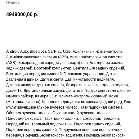
Hyundai
4949000,00
р.
ПОДРОБНЕЕ
Android Auto, Bluetooth, CarPlay, USB, Адаптивный круиз-контроль,
Антиблокировочная система (ABS), Антипробуксовочная система
(ASR), Беспроводная зарядка для смартфона, Блокировка замков
задних дверей, Бортовой компьютер, Вентиляция задних сидений,
Вентиляция передних сидений, Голосовое управление, Датчик
давления в шинах, Датчик света, Датчик усталости водителя,
Декоративная подсветка салона, Декоративные накладки на педали,
Диски 18, Дистанционный запуск двигателя, Запуск двигателя с кнопки,
Иммобилайзер, Камера 360°, Климат-контроль 2-зонный, Кожа
(Материал салона), Крепление для детского кресла (задний ряд), Люк,
Мультифункциональное рулевое колесо, Навигационная система,
Обогрев рулевого колеса, Отделка кожей рулевого колеса,
Панорамная крыша, Парктроник задний, Парктроник передний,
Передний центральный подлокотник, Подогрев задних сидений,
Подогрев передних сидений, Подрулевые лепестки переключения
передач, Подушка безопасности водителя, Подушка безопасности