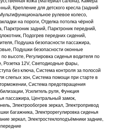
кусственная кожа (Материал салона), Камера
онный, Крепление для детского кресла (задний
, Мультифункциональное рулевое колесо,
кладки на пороги, Отделка потолка чёрной
, Парктроник задний, Парктроник передний,
локотник, Подогрев передних сидений,
ителя, Подушка безопасности пассажира,
овые, Подушки безопасности оконные
я по высоте, Регулировка сиденья водителя по
е, Розетка 12V, Светодиодные фары,
тупа без ключа, Система контроля за полосой
ля слепых зон, Система помощи при старте в
 торможении, Система предотвращения
билизации, Усилитель руля, Функция
ья пассажира, Центральный замок,
нель, Электрообогрев зеркал, Электропривод
ышки багажника, Электрорегулировка сиденья
ание зеркал, Электростеклоподъёмники задние,
 передние