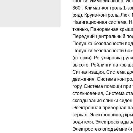
кнопки, Иммобилайзер, Ис
360°, Климат-контроль 1-з
ряд), Круиз-контроль, Люк
Навигационная система, На
тканью, Панорамная крыша
Передний центральный под
Подушка безопасности вод
Подушки безопасности бок
(шторки), Регулировка рул
высоте, Рейлинги на крыш
Сигнализация, Система дос
движения, Система контро
гору, Система помощи при
столкновения, Система ста
складывания спинки сиден
Электронная приборная па
зеркал, Электропривод кр
водителя, Электроскладыв
Электростеклоподъёмники