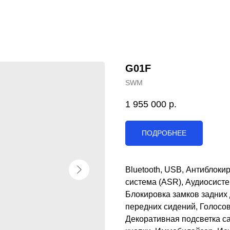
G01F
SWM
1 955 000
р.
ПОДРОБНЕЕ
Bluetooth, USB, Антиблоки
система (ASR), Аудиосист
Блокировка замков задних
передних сидений, Голосов
Декоративная подсветка сал