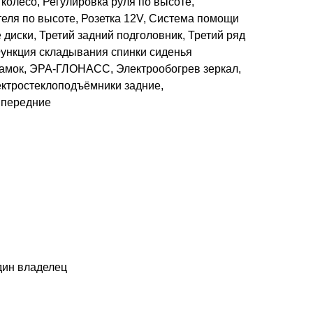
колесо, Регулировка руля по высоте,
еля по высоте, Розетка 12V, Система помощи
диски, Третий задний подголовник, Третий ряд
Функция складывания спинки сиденья
амок, ЭРА-ГЛОНАСС, Электрообогрев зеркал,
ектростеклоподъёмники задние,
 передние
дин владелец