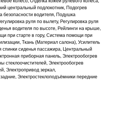
евое колесо, Отделка кожей рулевого колеса,
ний центральный подлокотник, Подогрев
а безопасности водителя, Подушка
егулировка руля по вылету, Регулировка руля
денья водителя по высоте, Рейлинги на крыше,
щи при старте в гору, Система помощи при
лизации, Ткань (Материал салона), Усилитель
я спинки сиденья пассажира, Центральный
тронная приборная панель, Электрообогрев
ны стеклоочистителей, Электрообогрев
й, Электропривод зеркал,
задние, Электростеклоподъёмники передние