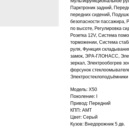
Мультифункциональное рул
Парктроник задний, Перед
передних сидений, Подушк
безопасности пассажира, Р
по высоте, Регулировка си
Розетка 12V, Система помо
торможении, Система стаби
руля, Функция складывани
замок, ЭРА-ГЛОНАСС, Элек
зеркал, Электрообогрев зо
форсунок стеклоомывателе
Электростеклоподъёмники 
Модель: X50
Поколение: I
Привод: Передний
КПП: AMT
Цвет: Серый
Кузов: Внедорожник 5 дв.