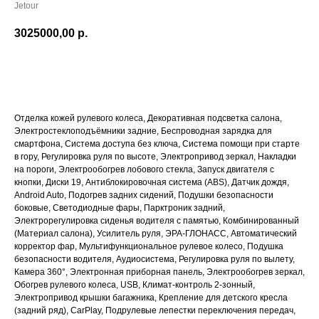
Jetour
3025000,00
р.
ПОДРОБНЕЕ
Отделка кожей рулевого колеса, Декоративная подсветка салона,
Электростеклоподъёмники задние, Беспроводная зарядка для
смартфона, Система доступа без ключа, Система помощи при старте
в гору, Регулировка руля по высоте, Электропривод зеркал, Накладки
на пороги, Электрообогрев лобового стекла, Запуск двигателя с
кнопки, Диски 19, Антиблокировочная система (ABS), Датчик дождя,
Android Auto, Подогрев задних сидений, Подушки безопасности
боковые, Светодиодные фары, Парктроник задний,
Электрорегулировка сиденья водителя с памятью, Комбинированный
(Материал салона), Усилитель руля, ЭРА-ГЛОНАСС, Автоматический
корректор фар, Мультифункциональное рулевое колесо, Подушка
безопасности водителя, Аудиосистема, Регулировка руля по вылету,
Камера 360°, Электронная приборная панель, Электрообогрев зеркал,
Обогрев рулевого колеса, USB, Климат-контроль 2-зонный,
Электропривод крышки багажника, Крепление для детского кресла
(задний ряд), CarPlay, Подрулевые лепестки переключения передач,