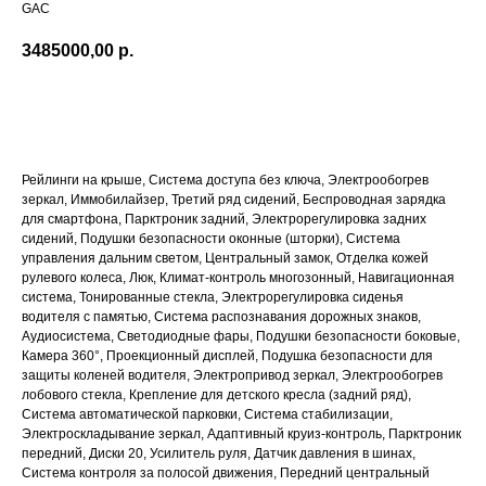
GAC
3485000,00
р.
ПОДРОБНЕЕ
Рейлинги на крыше, Система доступа без ключа, Электрообогрев
зеркал, Иммобилайзер, Третий ряд сидений, Беспроводная зарядка
для смартфона, Парктроник задний, Электрорегулировка задних
сидений, Подушки безопасности оконные (шторки), Система
управления дальним светом, Центральный замок, Отделка кожей
рулевого колеса, Люк, Климат-контроль многозонный, Навигационная
система, Тонированные стекла, Электрорегулировка сиденья
водителя с памятью, Система распознавания дорожных знаков,
Аудиосистема, Светодиодные фары, Подушки безопасности боковые,
Камера 360°, Проекционный дисплей, Подушка безопасности для
защиты коленей водителя, Электропривод зеркал, Электрообогрев
лобового стекла, Крепление для детского кресла (задний ряд),
Система автоматической парковки, Система стабилизации,
Электроскладывание зеркал, Адаптивный круиз-контроль, Парктроник
передний, Диски 20, Усилитель руля, Датчик давления в шинах,
Система контроля за полосой движения, Передний центральный