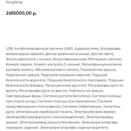
Dongfeng
2655000,00
р.
ПОДРОБНЕЕ
USB, Антиблокировочная система (ABS), Аудиосистема, Блокировка
замков задних дверей, Датчик давления в шинах, Датчик света,
Запуск двигателя с кнопки, Искусственная кожа (Материал салона),
Камера задняя, Климат-контроль 2-зонный, Мультифункциональное
рулевое колесо, Обогрев рулевого колеса, Панорамная крыша,
Парктроник задний, Подогрев передних сидений, Подушка
безопасности водителя, Подушка безопасности пассажира, Подушки
безопасности боковые, Проекционный дисплей, Регулировка руля по
вылету, Регулировка руля по высоте, Рейлинги на крыше,
Светодиодные фары, Система доступа без ключа, Система помощи
при старте в гору, Система помощи при торможении, Система
предотвращения столкновения, Система стабилизации, Усилитель
руля, Электронная приборная панель, Электрообогрев зеркал,
Электрообогрев форсунок стеклоомывателей, Электропривод
зеркал, Электропривод крышки багажника, Электрорегулировка
передних сидений, Электрорегулировка сиденья водителя,