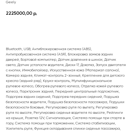
Geely
2225000,00
р.
ПОДРОБНЕЕ
Bluetooth, USB, Антиблокировочная система (ABS),
Антипробуксовочная система (ASR), Блокировка замков задних
дверей, Бортовой компьютер, Датчик давления в шинах, Датчик
света, Датчик усталости водителя, Диски 17, Докатка, Запуск двигателя
с кнопки, Иммобилайзер, Искусственная кожа (Материал салона),
Камера задняя, Климат-контроль 2-зонный, Крепление для детского
кресла (задний ряд), Круиз-контроль, Мультифункциональное
рулевое колесо, Обогрев рулевого колеса, Отделка кожей рулевого
колеса, Парктроник задний, Передний центральный подлокотник,
Подогрев задних сидений, Подогрев передних сидений, Подушка
безопасности водителя, Подушка безопасности пассажира, Подушки
безопасности боковые, Регулировка руля по вылету, Регулировка
руля по высоте, Регулировка сиденья водителя по высоте, Рейлинги
на крыше, Розетка 12V, Сигнализация, Система помощи при старте в
гору, Система помощи при торможении, Система стабилизации,
Усилитель руля, Функция складывания спинки сиденья пассажира,