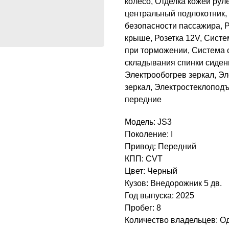
колесо, Отделка кожей рул
центральный подлокотник,
безопасности пассажира, Р
крыше, Розетка 12V, Систе
при торможении, Система с
складывания спинки сиден
Электрообогрев зеркал, Э
зеркал, Электростеклопод
передние
Модель: JS3
Поколение: I
Привод: Передний
КПП: CVT
Цвет: Черный
Кузов: Внедорожник 5 дв.
Год выпуска: 2025
Пробег: 8
Количество владельцев: О