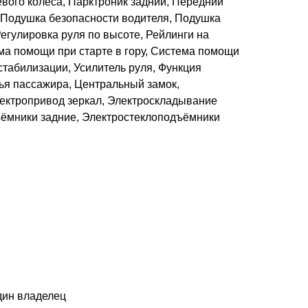
евого колеса, Парктроник задний, Передний
 Подушка безопасности водителя, Подушка
егулировка руля по высоте, Рейлинги на
ма помощи при старте в гору, Система помощи
табилизации, Усилитель руля, Функция
ья пассажира, Центральный замок,
лектропривод зеркал, Электроскладывание
ъёмники задние, Электростеклоподъёмники
дин владелец