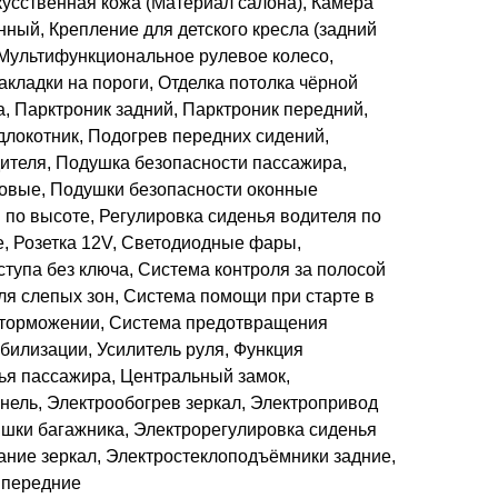
кусственная кожа (Материал салона), Камера
онный, Крепление для детского кресла (задний
, Мультифункциональное рулевое колесо,
кладки на пороги, Отделка потолка чёрной
, Парктроник задний, Парктроник передний,
локотник, Подогрев передних сидений,
ителя, Подушка безопасности пассажира,
овые, Подушки безопасности оконные
я по высоте, Регулировка сиденья водителя по
е, Розетка 12V, Светодиодные фары,
тупа без ключа, Система контроля за полосой
ля слепых зон, Система помощи при старте в
 торможении, Система предотвращения
билизации, Усилитель руля, Функция
ья пассажира, Центральный замок,
нель, Электрообогрев зеркал, Электропривод
ышки багажника, Электрорегулировка сиденья
ание зеркал, Электростеклоподъёмники задние,
 передние