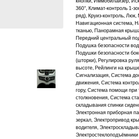
кнопки, Иммобилайзер, Ис
360°, Климат-контроль 1-з
ряд), Круиз-контроль, Люк
Навигационная система, На
тканью, Панорамная крыша
Передний центральный под
Подушка безопасности вод
Подушки безопасности бок
(шторки), Регулировка рул
высоте, Рейлинги на крыш
Сигнализация, Система дос
движения, Система контро
гору, Система помощи при
столкновения, Система ста
складывания спинки сиден
Электронная приборная па
зеркал, Электропривод кр
водителя, Электроскладыв
Электростеклоподъёмники