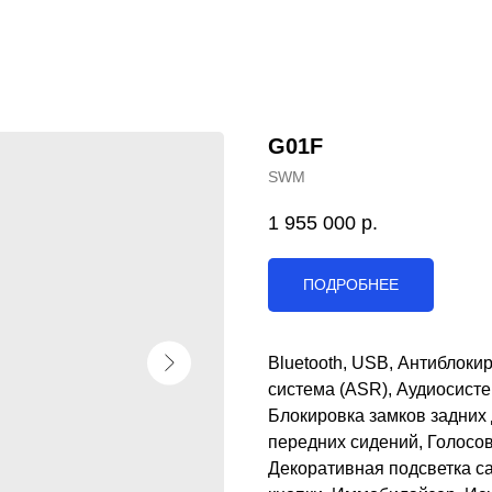
G01F
SWM
1 955 000
р.
ПОДРОБНЕЕ
Bluetooth, USB, Антиблоки
система (ASR), Аудиосист
Блокировка замков задних
передних сидений, Голосов
Декоративная подсветка сал