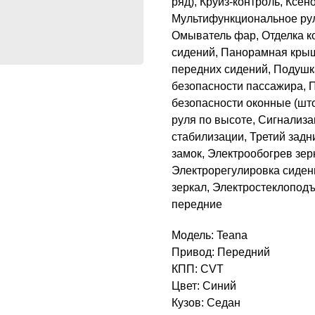
ряд), Круиз-контроль, Кс
Мультифункциональное рул
Омыватель фар, Отделка к
сидений, Панорамная крыш
передних сидений, Подушк
безопасности пассажира, 
безопасности оконные (шт
руля по высоте, Сигнализа
стабилизации, Третий задн
замок, Электрообогрев зер
Электрорегулировка сиден
зеркал, Электростеклопод
передние
Модель: Teana
Привод: Передний
КПП: CVT
Цвет: Синий
Кузов: Седан