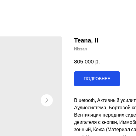
Teana, II
Nissan
805 000
р.
ПОДРОБНЕЕ
Bluetooth, Активный усили
Аудиосистема, Бортовой к
Вентиляция передних сиден
двигателя с кнопки, Иммоб
зонный, Кожа (Материал са