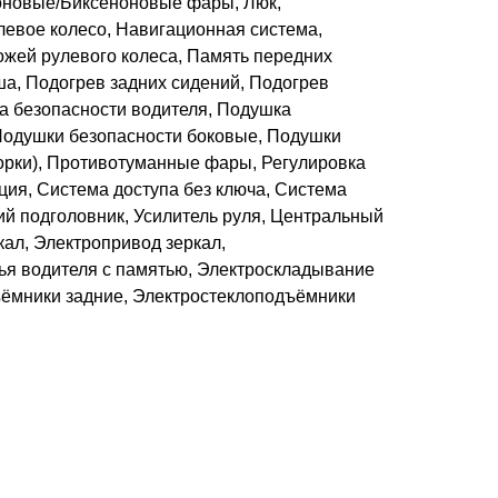
еноновые/Биксеноновые фары, Люк,
евое колесо, Навигационная система,
ожей рулевого колеса, Память передних
а, Подогрев задних сидений, Подогрев
а безопасности водителя, Подушка
Подушки безопасности боковые, Подушки
орки), Противотуманные фары, Регулировка
ция, Система доступа без ключа, Система
ий подголовник, Усилитель руля, Центральный
кал, Электропривод зеркал,
ья водителя с памятью, Электроскладывание
ъёмники задние, Электростеклоподъёмники