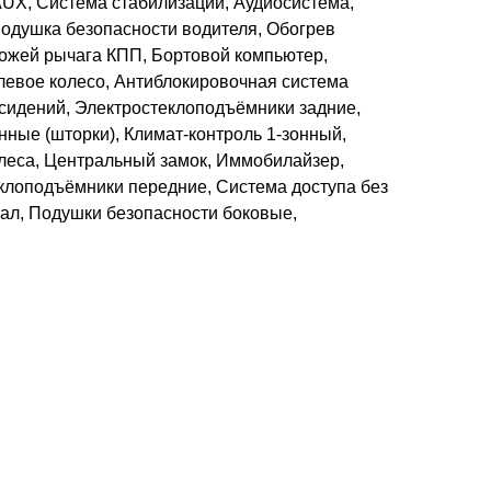
AUX, Система стабилизации, Аудиосистема,
душка безопасности водителя, Обогрев
кожей рычага КПП, Бортовой компьютер,
евое колесо, Антиблокировочная система
 сидений, Электростеклоподъёмники задние,
ные (шторки), Климат-контроль 1-зонный,
олеса, Центральный замок, Иммобилайзер,
еклоподъёмники передние, Система доступа без
кал, Подушки безопасности боковые,