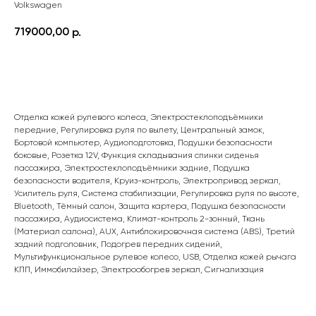
Volkswagen
719000,00
р.
ПОДРОБНЕЕ
Отделка кожей рулевого колеса, Электростеклоподъёмники
передние, Регулировка руля по вылету, Центральный замок,
Бортовой компьютер, Аудиоподготовка, Подушки безопасности
боковые, Розетка 12V, Функция складывания спинки сиденья
пассажира, Электростеклоподъёмники задние, Подушка
безопасности водителя, Круиз-контроль, Электропривод зеркал,
Усилитель руля, Система стабилизации, Регулировка руля по высоте,
Bluetooth, Тёмный салон, Защита картера, Подушка безопасности
пассажира, Аудиосистема, Климат-контроль 2-зонный, Ткань
(Материал салона), AUX, Антиблокировочная система (ABS), Третий
задний подголовник, Подогрев передних сидений,
Мультифункциональное рулевое колесо, USB, Отделка кожей рычага
КПП, Иммобилайзер, Электрообогрев зеркал, Сигнализация