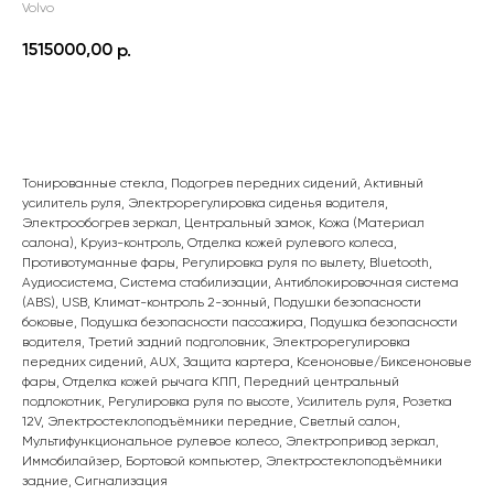
Volvo
1515000,00
р.
ПОДРОБНЕЕ
Тонированные стекла, Подогрев передних сидений, Активный
усилитель руля, Электрорегулировка сиденья водителя,
Электрообогрев зеркал, Центральный замок, Кожа (Материал
салона), Круиз-контроль, Отделка кожей рулевого колеса,
Противотуманные фары, Регулировка руля по вылету, Bluetooth,
Аудиосистема, Система стабилизации, Антиблокировочная система
(ABS), USB, Климат-контроль 2-зонный, Подушки безопасности
боковые, Подушка безопасности пассажира, Подушка безопасности
водителя, Третий задний подголовник, Электрорегулировка
передних сидений, AUX, Защита картера, Ксеноновые/Биксеноновые
фары, Отделка кожей рычага КПП, Передний центральный
подлокотник, Регулировка руля по высоте, Усилитель руля, Розетка
12V, Электростеклоподъёмники передние, Светлый салон,
Мультифункциональное рулевое колесо, Электропривод зеркал,
Иммобилайзер, Бортовой компьютер, Электростеклоподъёмники
задние, Сигнализация