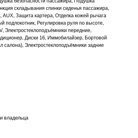
душка безопасности пассажира, Подушка
ункция складывания спинки сиденья пассажира,
, AUX, Защита картера, Отделка кожей рычага
й подлокотник, Регулировка руля по высоте,
2V, Электростеклоподъёмники передние,
ндиционер, Диски 16, Иммобилайзер, Бортовой
ал салона), Электростеклоподъёмники задние
ри владельца