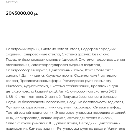
Mazda
2045000,00
р.
ПОДРОБНЕЕ
Парктроник задний, Система «старт-стоп», Подогрев передних
сидений, Тонированные стекла, Система доступа без ключа,
Подушки безопасности оконные (шторки), Система предотвращения
столкновения, Электрорегулировка сиденья водителя,
Электрообогрев зеркал, Центральный замок, Кожа (Материал
салона), Датчик света, Круиз-контроль, Отделка кожей рулевого
колеса, Противотуманные фары, Регулировка руля по вылету,
Bluetooth, Аудиосистема, Система стабилизации, Крепление для
детского кресла (задний ряд), Антиблокировочная система (ABS),
USB, Климат-контроль 2-зонный, Подушки безопасности боковые,
Подушка безопасности пассажира, Подушка безопасности водителя,
Функция складывания спинки сиденья пассажира, Омыватель фар,
Третий задний подголовник, Электрорегулировка передних сидений,
AUX, Электроскладывание зеркал, Запуск двигателя с кнопки,
Отделка кожей рычага КПП, Датчик дождя, Передний центральный
подлокотник, Камера задняя, Регулировка руля по высоте, Усилитель