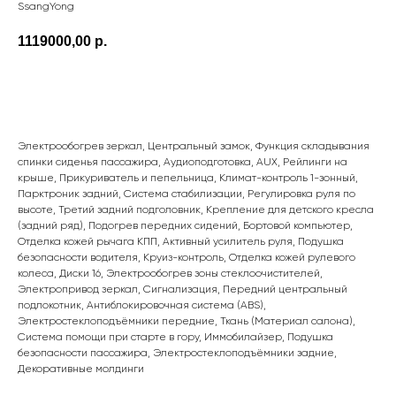
SsangYong
1119000,00
р.
ПОДРОБНЕЕ
Электрообогрев зеркал, Центральный замок, Функция складывания
спинки сиденья пассажира, Аудиоподготовка, AUX, Рейлинги на
крыше, Прикуриватель и пепельница, Климат-контроль 1-зонный,
Парктроник задний, Система стабилизации, Регулировка руля по
высоте, Третий задний подголовник, Крепление для детского кресла
(задний ряд), Подогрев передних сидений, Бортовой компьютер,
Отделка кожей рычага КПП, Активный усилитель руля, Подушка
безопасности водителя, Круиз-контроль, Отделка кожей рулевого
колеса, Диски 16, Электрообогрев зоны стеклоочистителей,
Электропривод зеркал, Сигнализация, Передний центральный
подлокотник, Антиблокировочная система (ABS),
Электростеклоподъёмники передние, Ткань (Материал салона),
Система помощи при старте в гору, Иммобилайзер, Подушка
безопасности пассажира, Электростеклоподъёмники задние,
Декоративные молдинги