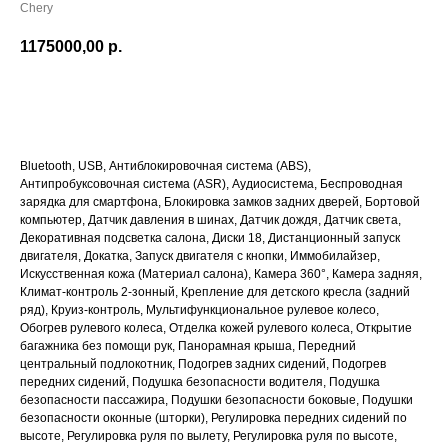
Chery
1175000,00
р.
ПОДРОБНЕЕ
Bluetooth, USB, Антиблокировочная система (ABS),
Антипробуксовочная система (ASR), Аудиосистема, Беспроводная
зарядка для смартфона, Блокировка замков задних дверей, Бортовой
компьютер, Датчик давления в шинах, Датчик дождя, Датчик света,
Декоративная подсветка салона, Диски 18, Дистанционный запуск
двигателя, Докатка, Запуск двигателя с кнопки, Иммобилайзер,
Искусственная кожа (Материал салона), Камера 360°, Камера задняя,
Климат-контроль 2-зонный, Крепление для детского кресла (задний
ряд), Круиз-контроль, Мультифункциональное рулевое колесо,
Обогрев рулевого колеса, Отделка кожей рулевого колеса, Открытие
багажника без помощи рук, Панорамная крыша, Передний
центральный подлокотник, Подогрев задних сидений, Подогрев
передних сидений, Подушка безопасности водителя, Подушка
безопасности пассажира, Подушки безопасности боковые, Подушки
безопасности оконные (шторки), Регулировка передних сидений по
высоте, Регулировка руля по вылету, Регулировка руля по высоте,