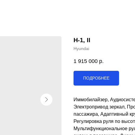
H-1, II
Hyundai
1 915 000
р.
ПОДРОБНЕЕ
Иммобилайзер, Аудиосисте
Электропривод зеркал, Пр
пассажира, Адаптивный кр
Регулировка руля по высот
Мультифункциональное рул