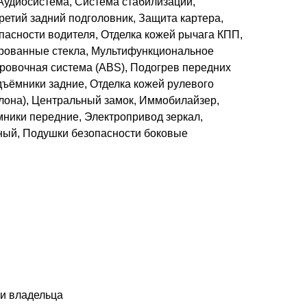
Аудиосистема, Система стабилизации,
етий задний подголовник, Защита картера,
пасности водителя, Отделка кожей рычага КПП,
рованные стекла, Мультифункциональное
ировочная система (ABS), Подогрев передних
дъёмники задние, Отделка кожей рулевого
алона), Центральный замок, Иммобилайзер,
ники передние, Электропривод зеркал,
ный, Подушки безопасности боковые
ри владельца