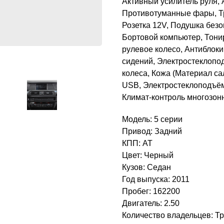
Активный усилитель руля, 
Противотуманные фары, Тр
Розетка 12V, Подушка безо
Бортовой компьютер, Тони
рулевое колесо, Антиблок
сидений, Электростеклопо
колеса, Кожа (Материал с
USB, Электростеклоподъём
Климат-контроль многозон
Модель: 5 серии
Привод: Задний
КПП: AT
Цвет: Черный
Кузов: Седан
Год выпуска: 2011
Пробег: 162200
Двигатель: 2.50
Количество владельцев: Т