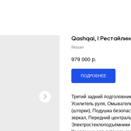
Qashqai, I Рестайлин
Nissan
979 000
р.
ПОДРОБНЕЕ
Третий задний подголовни
Усилитель руля, Омывател
(шторки), Подушка безопа
зеркал, Передний централ
Электростеклоподъёмники з