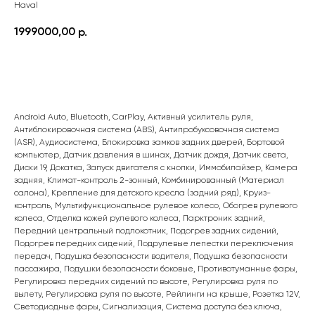
Haval
1999000,00
р.
ПОДРОБНЕЕ
Android Auto, Bluetooth, CarPlay, Активный усилитель руля,
Антиблокировочная система (ABS), Антипробуксовочная система
(ASR), Аудиосистема, Блокировка замков задних дверей, Бортовой
компьютер, Датчик давления в шинах, Датчик дождя, Датчик света,
Диски 19, Докатка, Запуск двигателя с кнопки, Иммобилайзер, Камера
задняя, Климат-контроль 2-зонный, Комбинированный (Материал
салона), Крепление для детского кресла (задний ряд), Круиз-
контроль, Мультифункциональное рулевое колесо, Обогрев рулевого
колеса, Отделка кожей рулевого колеса, Парктроник задний,
Передний центральный подлокотник, Подогрев задних сидений,
Подогрев передних сидений, Подрулевые лепестки переключения
передач, Подушка безопасности водителя, Подушка безопасности
пассажира, Подушки безопасности боковые, Противотуманные фары,
Регулировка передних сидений по высоте, Регулировка руля по
вылету, Регулировка руля по высоте, Рейлинги на крыше, Розетка 12V,
Светодиодные фары, Сигнализация, Система доступа без ключа,