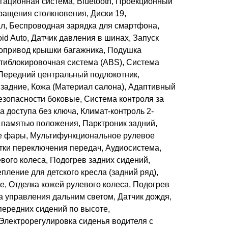
гационная система, Bluetooth, Проекционный
ращения столкновения, Диски 19,
л, Беспроводная зарядка для смартфона,
id Auto, Датчик давления в шинах, Запуск
тропривод крышки багажника, Подушка
нтиблокировочная система (ABS), Система
 Передний центральный подлокотник,
задние, Кожа (Материал салона), Адаптивный
езопасности боковые, Система контроля за
 доступа без ключа, Климат-контроль 2-
 памятью положения, Парктроник задний,
е фары, Мультифункциональное рулевое
тки переключения передач, Аудиосистема,
евого колеса, Подогрев задних сидений,
пление для детского кресла (задний ряд),
е, Отделка кожей рулевого колеса, Подогрев
а управления дальним светом, Датчик дождя,
передних сидений по высоте,
Электрорегулировка сиденья водителя с