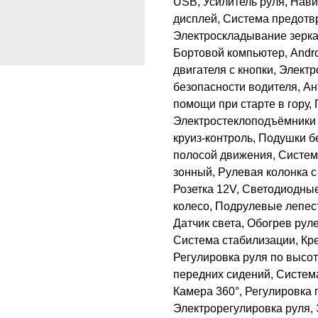
USB, Усилитель руля, Нави
дисплей, Система предотв
Электроскладывание зерка
Бортовой компьютер, Andro
двигателя с кнопки, Элек
безопасности водителя, А
помощи при старте в гору,
Электростеклоподъёмники 
круиз-контроль, Подушки б
полосой движения, Система
зонный, Рулевая колонка с
Розетка 12V, Светодиодны
колесо, Подрулевые лепес
Датчик света, Обогрев рул
Система стабилизации, Кре
Регулировка руля по высот
передних сидений, Систем
Камера 360°, Регулировка 
Электрорегулировка руля, 