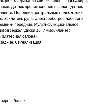
ункция складывания спинки сиденья пассажира,
нный, Датчик проникновения в салон (датчик
лдинги, Передний центральный подлокотник,
е, Усилитель руля, Электрообогрев лобового
ъёмники передние, Мультифункциональное
ивод зеркал, Диски 16, Иммобилайзер,
 (Материал салона),
задние, Сигнализация
етыре и более