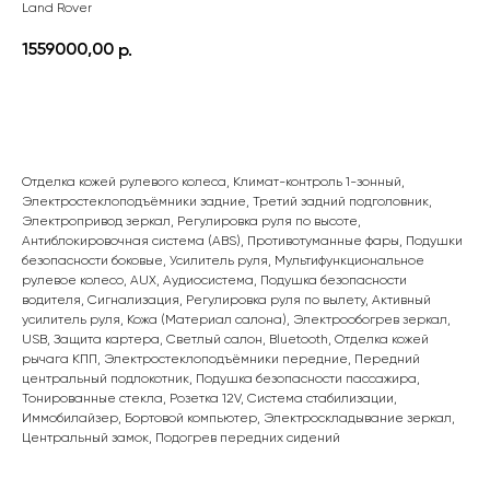
Land Rover
1559000,00
р.
ПОДРОБНЕЕ
Отделка кожей рулевого колеса, Климат-контроль 1-зонный,
Электростеклоподъёмники задние, Третий задний подголовник,
Электропривод зеркал, Регулировка руля по высоте,
Антиблокировочная система (ABS), Противотуманные фары, Подушки
безопасности боковые, Усилитель руля, Мультифункциональное
рулевое колесо, AUX, Аудиосистема, Подушка безопасности
водителя, Сигнализация, Регулировка руля по вылету, Активный
усилитель руля, Кожа (Материал салона), Электрообогрев зеркал,
USB, Защита картера, Светлый салон, Bluetooth, Отделка кожей
рычага КПП, Электростеклоподъёмники передние, Передний
центральный подлокотник, Подушка безопасности пассажира,
Тонированные стекла, Розетка 12V, Система стабилизации,
Иммобилайзер, Бортовой компьютер, Электроскладывание зеркал,
Центральный замок, Подогрев передних сидений