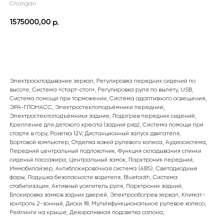
Changan
1575000,00
р.
ПОДРОБНЕЕ
Электроскладывание зеркал, Регулировка передних сидений по
высоте, Система «старт-стоп», Регулировка руля по вылету, USB,
Система помощи при торможении, Система адаптивного освещения,
ЭРА-ГЛОНАСС, Электростеклоподъёмники передние,
Электростеклоподъёмники задние, Подогрев передних сидений,
Крепление для детского кресла (задний ряд), Система помощи при
старте в гору, Розетка 12V, Дистанционный запуск двигателя,
Бортовой компьютер, Отделка кожей рулевого колеса, Аудиосистема,
Передний центральный подлокотник, Функция складывания спинки
сиденья пассажира, Центральный замок, Парктроник передний,
Иммобилайзер, Антиблокировочная система (ABS), Светодиодные
фары, Подушка безопасности водителя, Bluetooth, Система
стабилизации, Активный усилитель руля, Парктроник задний,
Блокировка замков задних дверей, Электрообогрев зеркал, Климат-
контроль 2-зонный, Диски 18, Мультифункциональное рулевое колесо,
Рейлинги на крыше, Декоративная подсветка салона,