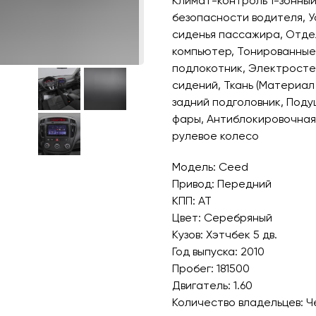
Климат-контроль 1-зонный
безопасности водителя, У
сиденья пассажира, Отдел
компьютер, Тонированные
подлокотник, Электросте
сидений, Ткань (Материал
задний подголовник, Под
фары, Антиблокировочная
рулевое колесо
Модель: Ceed
Привод: Передний
КПП: AT
Цвет: Серебряный
Кузов: Хэтчбек 5 дв.
Год выпуска: 2010
Пробег: 181500
Двигатель: 1.60
Количество владельцев: Ч