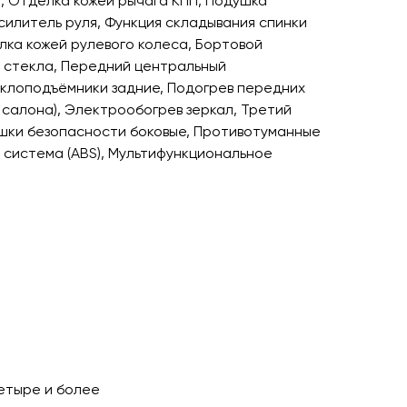
, Отделка кожей рычага КПП, Подушка
силитель руля, Функция складывания спинки
ка кожей рулевого колеса, Бортовой
 стекла, Передний центральный
клоподъёмники задние, Подогрев передних
 салона), Электрообогрев зеркал, Третий
ушки безопасности боковые, Противотуманные
 система (ABS), Мультифункциональное
етыре и более