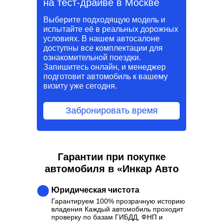
на тест-драйве в Москве
Выберите подходящую модель и
испытайте её в реальных дорожных
условиях. В нашем автосалоне
доступны все комплектации для
ознакомительной поездки.
Запишитесь онлайн, и менеджер
подготовит автомобиль к вашему
визиту уже сегодня.
Забронировать время
Гарантии при покупке
автомобиля в «Инкар Авто
Юридическая чистота
Гарантируем 100% прозрачную историю
владения Каждый автомобиль проходит
проверку по базам ГИБДД, ФНП и