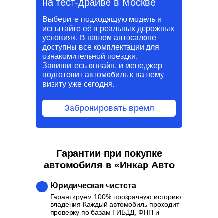
на тест-драйве в Москве
Выберите подходящую модель и
испытайте её в реальных дорожных
условиях. В нашем автосалоне
доступны все комплектации для
ознакомительной поездки.
Запишитесь онлайн, и менеджер
подготовит автомобиль к вашему
визиту уже сегодня.
Забронировать время
Гарантии при покупке
автомобиля в «Инкар Авто
Юридическая чистота
Гарантируем 100% прозрачную историю
владения Каждый автомобиль проходит
проверку по базам ГИБДД, ФНП и