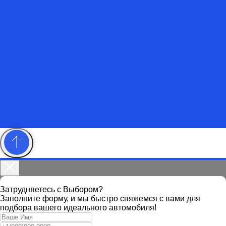
Ваш надежный партнер в
выборе качественного
Автомобиля
Каталог
Отзывы
О нас
Контакты
Затрудняетесь с Выбором?
Заполните форму, и мы быстро свяжемся с вами для
Выкуп
подбора вашего идеального автомобиля!
Трейд-Ин