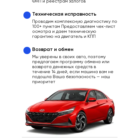
ФНП и реестрам залогов
Техническая исправность
Проводим комплексную диагностику по
100+ пунктам Предоставляем чек-лист
осмотра и даем техническую
гарантию на двигатель и КПП
Возврат и обмен
Мы уверены в своих авто, поэтому
предлагаем программу обмена или
возврата денежных средств в
течение 14 дней, если машина вам не
подошла Ваша безопасность — наш
приоритет
Ваш надежный партнер
в выборе качественного
Автомобиля
Отзывы
Каталог
Контакты
О нас
Кредит
Трейд-Ин
Выкуп