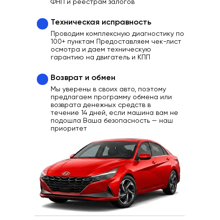
ФНП и реестрам залогов
Техническая исправность
Проводим комплексную диагностику по
100+ пунктам Предоставляем чек-лист
осмотра и даем техническую
гарантию на двигатель и КПП
Возврат и обмен
Мы уверены в своих авто, поэтому
предлагаем программу обмена или
возврата денежных средств в
течение 14 дней, если машина вам не
подошла Ваша безопасность — наш
приоритет
Ваш надежный партнер
в выборе качественного
Автомобиля
Отзывы
Каталог
Контакты
О нас
Кредит
Трейд-Ин
Выкуп