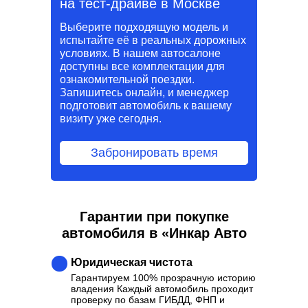
на тест-драйве в Москве
Выберите подходящую модель и
испытайте её в реальных дорожных
условиях. В нашем автосалоне
доступны все комплектации для
ознакомительной поездки.
Запишитесь онлайн, и менеджер
подготовит автомобиль к вашему
визиту уже сегодня.
Забронировать время
Гарантии при покупке
автомобиля в «Инкар Авто
Юридическая чистота
Гарантируем 100% прозрачную историю
владения Каждый автомобиль проходит
проверку по базам ГИБДД, ФНП и