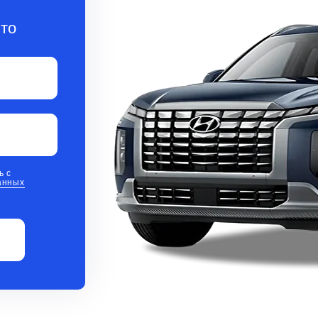
то
ь с
анных