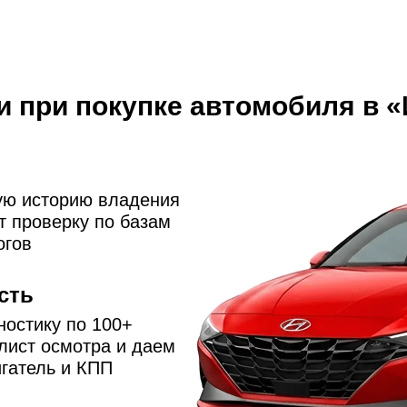
и при покупке автомобиля в 
ую историю владения
 проверку по базам
огов
сть
остику по 100+
лист осмотра и даем
игатель и КПП