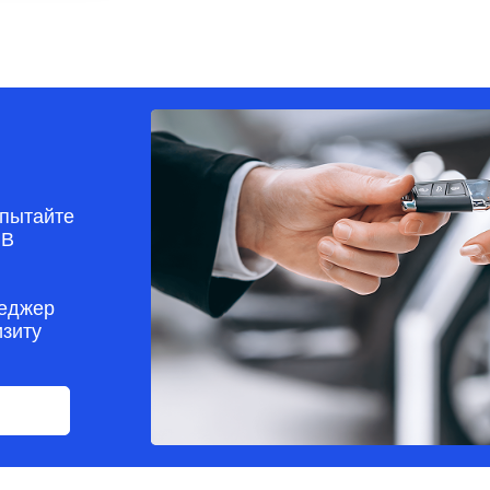
пытайте
 В
неджер
изиту