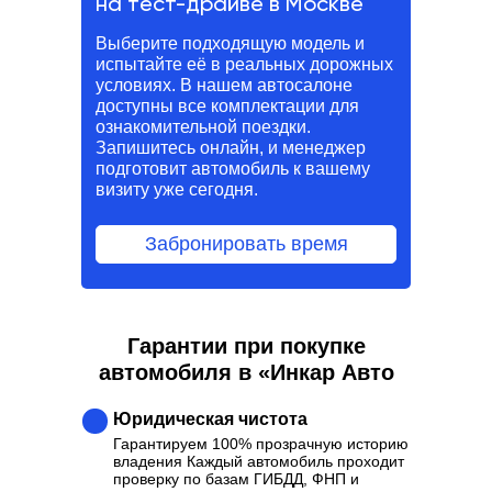
на тест-драйве в Москве
Выберите подходящую модель и
испытайте её в реальных дорожных
условиях. В нашем автосалоне
доступны все комплектации для
ознакомительной поездки.
Запишитесь онлайн, и менеджер
подготовит автомобиль к вашему
визиту уже сегодня.
Забронировать время
Гарантии при покупке
автомобиля в «Инкар Авто
Юридическая чистота
Гарантируем 100% прозрачную историю
владения Каждый автомобиль проходит
проверку по базам ГИБДД, ФНП и