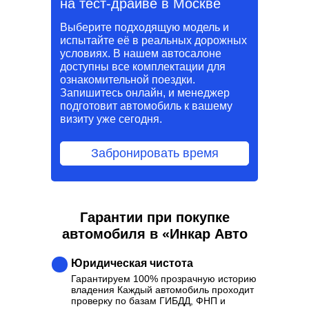
на тест-драйве в Москве
Выберите подходящую модель и
испытайте её в реальных дорожных
условиях. В нашем автосалоне
доступны все комплектации для
ознакомительной поездки.
Запишитесь онлайн, и менеджер
подготовит автомобиль к вашему
визиту уже сегодня.
Забронировать время
Гарантии при покупке
автомобиля в «Инкар Авто
Юридическая чистота
Гарантируем 100% прозрачную историю
владения Каждый автомобиль проходит
проверку по базам ГИБДД, ФНП и