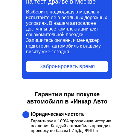
на тест-драйве в Москве
Выберите подходящую модель и
испытайте её в реальных дорожных
условиях. В нашем автосалоне
доступны все комплектации для
ознакомительной поездки.
Запишитесь онлайн, и менеджер
подготовит автомобиль к вашему
визиту уже сегодня.
Забронировать время
Гарантии при покупке
автомобиля в «Инкар Авто
Юридическая чистота
Гарантируем 100% прозрачную историю
владения Каждый автомобиль проходит
проверку по базам ГИБДД, ФНП и