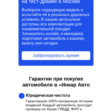
на тест-драйве в Москве
Выберите подходящую модель и
испытайте её в реальных дорожных
условиях. В нашем автосалоне
доступны все комплектации для
ознакомительной поездки.
Запишитесь онлайн, и менеджер
подготовит автомобиль к вашему
визиту уже сегодня.
Забронировать время
Гарантии при покупке
автомобиля в «Инкар Авто
Юридическая чистота
Гарантируем 100% прозрачную историю
владения Каждый автомобиль проходит
проверку по базам ГИБДД, ФНП и