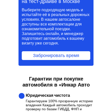
на тест-драйве в Москве
Выберите подходящую модель и
испытайте её в реальных дорожных
условиях. В нашем автосалоне
доступны все комплектации для
ознакомительной поездки.
Запишитесь онлайн, и менеджер
подготовит автомобиль к вашему
визиту уже сегодня.
Забронировать время
Гарантии при покупке
автомобиля в «Инкар Авто
Юридическая чистота
Гарантируем 100% прозрачную историю
владения Каждый автомобиль проходит
проверку по базам ГИБДД, ФНП и