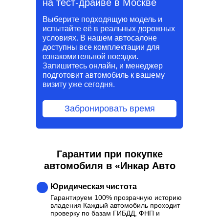
на тест-драйве в Москве
Выберите подходящую модель и
испытайте её в реальных дорожных
условиях. В нашем автосалоне
доступны все комплектации для
ознакомительной поездки.
Запишитесь онлайн, и менеджер
подготовит автомобиль к вашему
визиту уже сегодня.
Забронировать время
Гарантии при покупке
автомобиля в «Инкар Авто
Юридическая чистота
Гарантируем 100% прозрачную историю
владения Каждый автомобиль проходит
проверку по базам ГИБДД, ФНП и