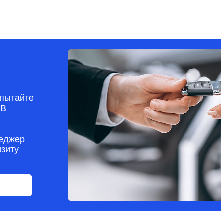
пытайте
 В
неджер
изиту