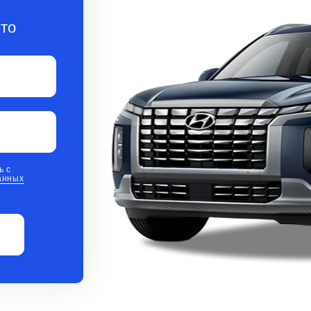
то
ь с
анных