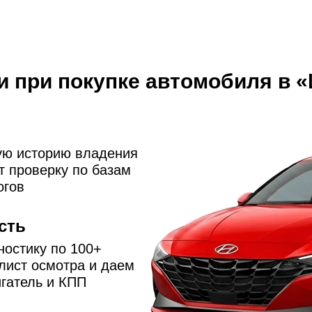
и при покупке автомобиля в 
ую историю владения
 проверку по базам
огов
сть
остику по 100+
лист осмотра и даем
игатель и КПП